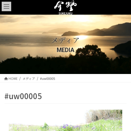
コ
ナ
ン
ビ
テ
ゲ
ン
ー
ツ
シ
に
ョ
メディア
移
ン
動
に
MEDIA
移
動
HOME
メディア
#uw00005
#uw00005